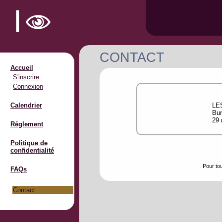
CONTACT
Accueil
S'inscrire
Connexion
Calendrier
LES
Bur
29 
Réglement
Politique de
confidentialité
Pour tou
FAQs
Contact