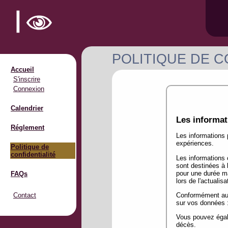
POLITIQUE DE C
Accueil
S'inscrire
Connexion
Calendrier
Les informati
Réglement
Les informations p
expériences.
Politique de
confidentialité
Les informations 
sont destinées à 
pour une durée ma
FAQs
lors de l'actualis
Contact
Conformément au R
sur vos données : 
Vous pouvez égale
décès.