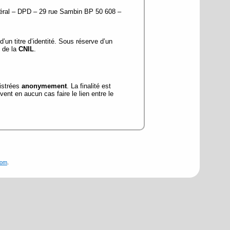
énéral – DPD – 29 rue Sambin BP 50 608 –
un titre d’identité. Sous réserve d’un
s de la
CNIL
.
gistrées
anonymement
. La finalité est
ent en aucun cas faire le lien entre le
com
.