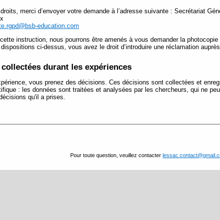
droits, merci d’envoyer votre demande à l’adresse suivante : Secrétariat G
ex
rte.rgpd@bsb-education.com
cette instruction, nous pourrons être amenés à vous demander la photocopie d’
spositions ci-dessus, vous avez le droit d’introduire une réclamation auprè
collectées durant les expériences
périence, vous prenez des décisions. Ces décisions sont collectées et enre
tifique : les données sont traitées et analysées par les chercheurs, qui ne peuv
décisions qu'il a prises.
Pour toute question, veuillez contacter
lessac.contact@gmail.